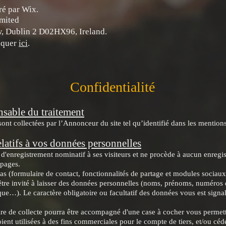
ré par Wix.
imited
w, Dublin 2 D02HX96, Ireland.
liquer
ici
.
Confidentialité
nsable du traitement
nt collectées par l’Annonceur du site tel qu’identifié dans les mentions
elatifs à vos données personnelles
d'enregistrement nominatif à ses visiteurs et ne procède à aucun enregi
 pages.
as (formulaire de contact, fonctionnalités de partage et modules sociaux
être invité à laisser des données personnelles (noms, prénoms, numéros 
que…). Le caractère obligatoire ou facultatif des données vous est signalé
ire de collecte pourra être accompagné d'une case à cocher vous permet
ent utilisées à des fins commerciales pour le compte de tiers, et/ou cédé