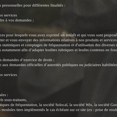
personnelles pour différentes finalités :
os services
dre à vos demandes ;
ces pour lesquels vous avez exprimé un intérêt et qui vous sont proposés
ter et vous envoyer des informations relatives à nos produits et services
s statistiques et comptages de fréquentation et d'utilisation des diverses
es notamment afin d’adapter lesdites rubriques et lesdits contenus en fon
es demandes d’exercice de droits ;
aux demandes officielles d’autorités publiques ou judiciaires habilitées 
os services
nées :
s sous-traitants,
istiques de fréquentation, la société Solocal, la société Wix, la société G
s modules tiers implémentés le cas échéant sur ce site (ex : prise de rend