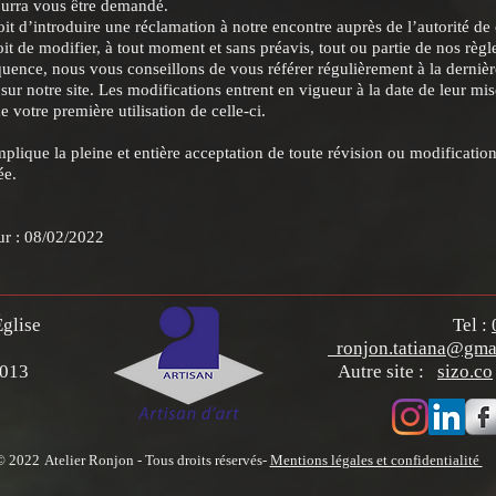
pourra vous être demandé.
it d’introduire une réclamation à notre encontre auprès de l’autorité de 
t de modifier, à tout moment et sans préavis, tout ou partie de nos règles
quence, nous vous conseillons de vous référer régulièrement à la dernièr
r notre site. Les modifications entrent en vigueur à la date de leur mise
e votre première utilisation de celle-ci.
implique la pleine et entière acceptation de toute révision ou modification
ée.
ur : 08/02/2022
Église
Tel :
0 Le Teil
ronjon.tatiana@gma
9 708 458 00013 Autre site :
sizo.co
© 2022
Atelier Ronjon - Tous droits réservés-
Mentions légales et confidentialité