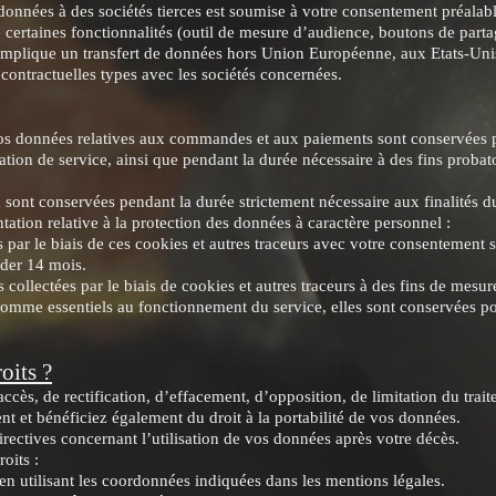
données à des sociétés tierces est soumise à votre consentement préalabl
 certaines fonctionnalités (outil de mesure d’audience, boutons de parta
n implique un transfert de données hors Union Européenne, aux Etats-Unis
 contractuelles types avec les sociétés concernées.
os données relatives aux commandes et aux paiements sont conservées 
tation de service, ainsi que pendant la durée nécessaire à des fins probat
sont conservées pendant la durée strictement nécessaire aux finalités du
ation relative à la protection des données à caractère personnel :
s par le biais de ces cookies et autres traceurs avec votre consentement
der 14 mois.
 collectées par le biais de cookies et autres traceurs à des fins de mesu
comme essentiels au fonctionnement du service, elles sont conservées 
oits ?
ccès, de rectification, d’effacement, d’opposition, de limitation du tra
nt et bénéficiez également du droit à la portabilité de vos données.
ectives concernant l’utilisation de vos données après votre décès.
oits :
n utilisant les coordonnées indiquées dans les mentions légales.