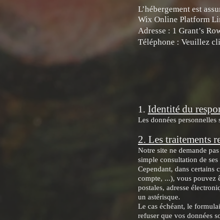
L’hébergement est assu
Wix Online Platform L
Adresse : 1 Grant’s Ro
Téléphone : Veuillez c
Identité du respo
1.
Les données personnelles so
2. Les traitements r
Notre site ne demande pas 
simple consultation de ses
Cependant, dans certains c
compte, ...), vous pouvez 
postales, adresse électroni
un astérisque.
Le cas échéant, le formula
refuser que vos données soi